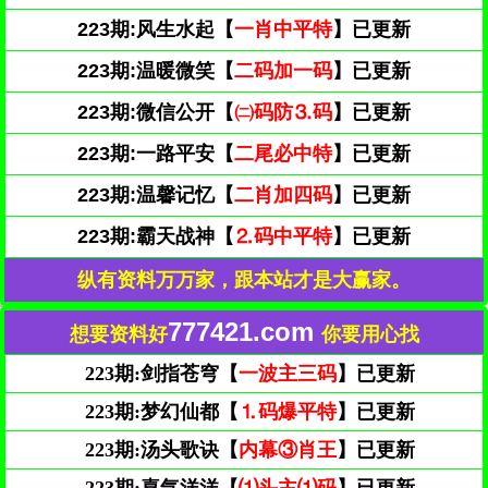
223期:风生水起【
一肖中平特
】已更新
223期:温暖微笑【
二码加一码
】已更新
223期:微信公开【
㈡码防⒊码
】已更新
223期:一路平安【
二尾必中特
】已更新
223期:温馨记忆【
二肖加四码
】已更新
223期:霸天战神【
⒉码中平特
】已更新
纵有资料万万家，跟本站才是大赢家。
777421.com
想要资料好
你要用心找
223期:
剑指苍穹【
一波主三码
】已更新
223期:
梦幻仙都【
⒈码爆平特
】已更新
223期:
汤头歌诀【
内幕③肖王
】已更新