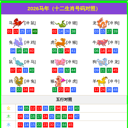
2026马年（十二生肖号码对照）
马
[冲 鼠]
蛇
[冲 猪]
龙
[冲 狗]
01
13
25
37
49
02
14
26
38
03
15
27
39
兔
[冲 鸡]
虎
[冲 猴]
牛
[冲 羊]
04
16
28
40
05
17
29
41
06
18
30
42
鼠
[冲 马]
猪
[冲 蛇]
狗
[冲 龙]
07
19
31
43
08
20
32
44
09
21
33
45
鸡
[冲 兔]
猴
[冲 虎]
羊
[冲 牛]
10
22
34
46
11
23
35
47
12
24
36
48
五行对照
金
04
05
12
13
26
27
34
35
42
43
木
08
09
16
17
24
25
38
39
46
47
水
01
14
15
22
23
30
31
44
45