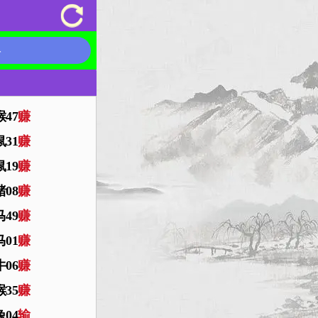
料
猴47
赚
鼠31
赚
鼠19
赚
猪08
赚
马49
赚
马01
赚
牛06
赚
猴35
赚
兔04
输