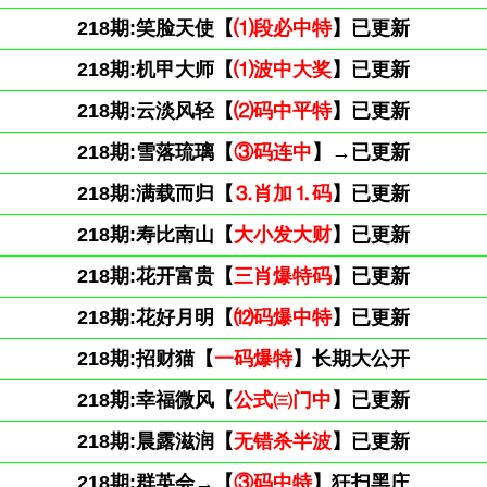
218期:笑脸天使【
⑴段必中特
】已更新
218期:机甲大师【
⑴波中大奖
】已更新
218期:云淡风轻【
⑵码中平特
】已更新
218期:雪落琉璃【
③码连中
】→已更新
218期:满载而归【
⒊肖加⒈码
】已更新
218期:寿比南山【
大小发大财
】已更新
218期:花开富贵【
三肖爆特码
】已更新
218期:花好月明【
⑿码爆中特
】已更新
218期:招财猫【
一码爆特
】长期大公开
218期:幸福微风【
公式㈢门中
】已更新
218期:晨露滋润【
无错杀半波
】已更新
218期:群英会→【
③码中特
】狂扫黑庄