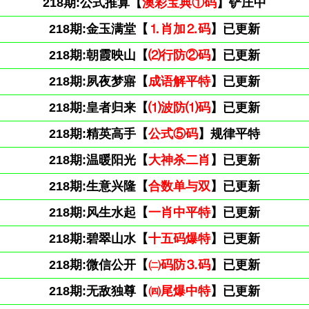
218期:公式推算【
澳彩宝典①码
】铲庄中
218期:金玉满堂【
⒈肖加⒉码
】已更新
218期:朝霞映山【
⑵行防②码
】已更新
218期:夙夜梦寤【
成语解平特
】已更新
218期:皇者归来【
⑴波防⑴码
】已更新
218期:精英高手【
公式⑤码
】规律平特
218期:温暖阳光【
大神杀二肖
】已更新
218期:生意兴隆【
合数单与双
】已更新
218期:风生水起【
一肖中平特
】已更新
218期:碧翠山水【
十五码爆特
】已更新
218期:微信公开【
㈡码防⒊码
】已更新
218期:无敌独尊【
㈣尾爆中特
】已更新