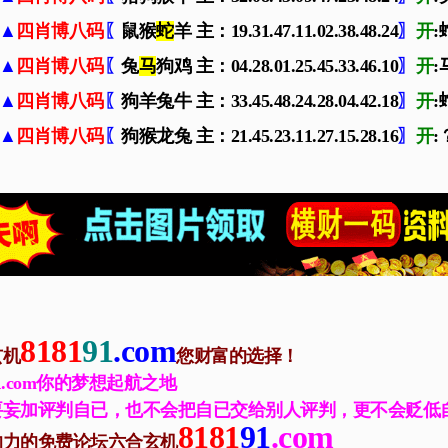
▲
四肖博八码
〖
鼠猴
蛇
羊 主：19.31.47.11.02.38.48.24
〗
开
:
▲
四肖博八码
〖
兔
马
狗鸡 主：04.28.01.25.45.33.46.10
〗
开
:
▲
四肖博八码
〖
狗羊兔牛 主：33.45.48.24.28.04.42.18
〗
开
:
▲
四肖博八码
〖
狗猴龙兔 主：21.45.23.11.27.15.28.16
〗
开
:
8181
91
.com
玄机
您财富的选择！
91.com你的梦想起航之地
要妄加评判自已，也不会把自已交给别人评判，更不会贬低
8181
91
.com
响力的免费论坛六合玄机