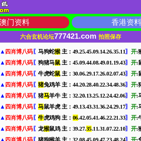
澳门资料
香港资
777421.com
六合玄机论坛
拍照保存
▲
四肖博八码
〖
马狗蛇
猴
主：49.25.45.09.14.26.35.11
〗
开
:
▲
四肖博八码
〖
狗猪马
鼠
主：45.09.44.08.49.01.19.43
〗
开
:
▲
四肖博八码
〖
牛虎蛇
鼠
主：30.06.29.17.26.02.07.43
〗
开
:
▲
四肖博八码
〖
猪
兔鸡羊 主：44.20.28.40.22.34.48.36
〗
开
:
▲
四肖博八码
〖
猪
马
羊牛 主：32.20.13.25.12.24.42.06
〗
开
:
▲
四肖博八码
〖
马
鼠羊虎 主：49.13.43.31.36.24.29.17
〗
开
:
▲
四肖博八码
〖
牛
虎鸡狗 主：
06
.42.05.41.46.22.21.33
〗
开
:
▲
四肖博八码
〖
龙
猴
鼠鸡 主：39.27.
35
.11.31.07.22.10
〗
开
:
▲
四肖博八码
〖
猪狗猴羊 主：32.08.45.09.47.23.48.24
〗
开
: