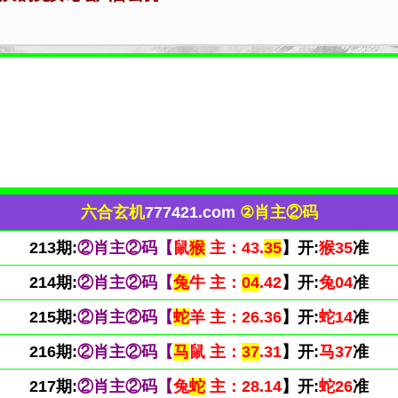
六合玄机
777421.com
②肖主②码
213期:
②肖主②码【
鼠
猴
主：43.
35
】开:
猴35
准
214期:
②肖主②码【
兔
牛 主：
04
.42
】开:
兔04
准
215期:
②肖主②码【
蛇
羊 主：26.36
】开:
蛇14
准
216期:
②肖主②码【
马
鼠 主：
37
.31
】开:
马37
准
217期:
②肖主②码【
兔
蛇
主：28.14
】开:
蛇26
准